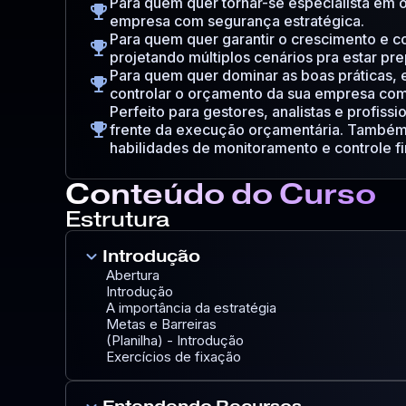
Para quem quer tornar-se especialista em 
emoji_events
empresa com segurança estratégica.
Para quem quer garantir o crescimento e c
emoji_events
projetando múltiplos cenários pra estar pr
Para quem quer dominar as boas práticas, 
emoji_events
controlar o orçamento da sua empresa com
Perfeito para gestores, analistas e profissi
emoji_events
frente da execução orçamentária. Também
habilidades de monitoramento e controle fi
Conteúdo do Curso
Estrutura
keyboard_arrow_down
Introdução
Abertura
Introdução
A importância da estratégia
Metas e Barreiras
(Planilha) - Introdução
Exercícios de fixação