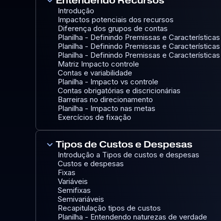
keyboard_arrow_down
Entendendo Recursos
Introdução
Impactos potenciais dos recursos
Diferença dos grupos de contas
Planilha - Definindo Premissas e Características
Planilha - Definindo Premissas e Característica
Planilha - Definindo Premissas e Característic
Matriz Impacto controle
Contas e variabilidade
Planilha - Impacto vs controle
Contas obrigatórias e discricionárias
Barreiras no direcionamento
Planilha - Impacto nas metas
Exercícios de fixação
keyboard_arrow_down
Tipos de Custos e Despesas
Introdução a Tipos de custos e despesas
Custos e despesas
Fixas
Variáveis
Semifixas
Semivariáveis
Recapitulação tipos de custos
Planilha - Entendendo naturezas de verdade