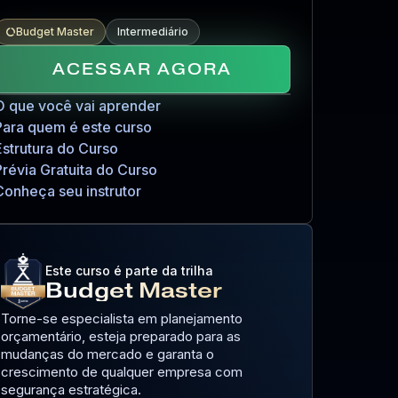
Budget Master
Intermediário
data_usage
ACESSAR AGORA
O que você vai aprender
Para quem é este curso
Estrutura do Curso
Prévia Gratuita do Curso
Conheça seu instrutor
Este curso é parte da trilha
Budget Master
Torne-se especialista em planejamento
orçamentário, esteja preparado para as
mudanças do mercado e garanta o
crescimento de qualquer empresa com
segurança estratégica.