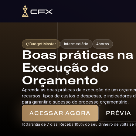
Budget Master
Intermediário
4
horas
data_usage
Boas práticas na
Execução do
Orçamento
Aprenda as boas práticas da execução de um orçame
recursos, tipos de custos e despesas, e indicadore
para garantir o sucesso do processo orçamentário.
ACESSAR AGORA
PRÉVIA
Garantia de 7 dias. Receba 100% do seu dinheiro de volta se 
check_circle_outline