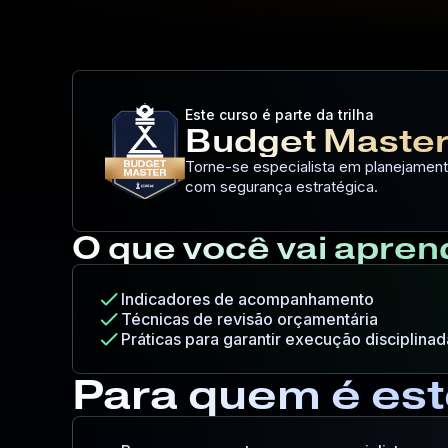
Este curso é parte da trilha
Budget Maste
Torne-se especialista em planejamen
com segurança estratégica.
O que você vai apren
check
Indicadores de acompanhamento
check
Técnicas de revisão orçamentária
check
Práticas para garantir execução disciplinad
Para quem é est